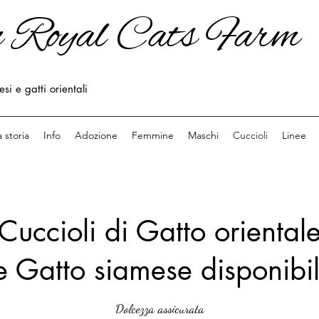
 Royal Cats Farm
- Aladin Royal Cats Farm - Allevamento di gatti siamesi e orientali - AladinRoyalCatsFarm
i e gatti orientali
 storia
Info
Adozione
Femmine
Maschi
Cuccioli
Linee
Cuccioli di Gatto oriental
e Gatto siamese disponibil
Dolcezza assicurata