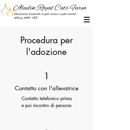
Aladin Royal Cats Farm
Allevamento amatoriale di gatti siamesi e gatti orientali
Affisso ANFI - FIFE
- Aladin Royal Cats Farm - Allevamento di gatti siamesi e orientali - AladinRoyalCatsFarm
Procedura per
l'adozione
1
Contatto con l'allevatrice
Contatto telefonico prima
e poi incontro di persona